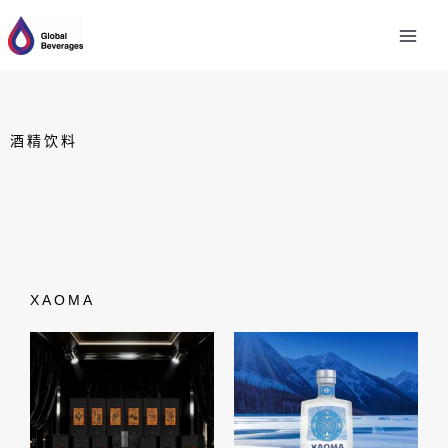
跳
至
内
容
酒精饮料
ХАОМА