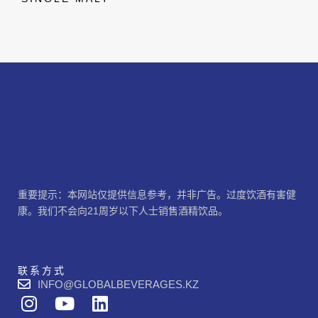
重要提示：本网站仅提供信息参考，并非广告。过度饮酒有害健
康。我们不会向21周岁以下人士销售酒精饮品。
联系方式
INFO@GLOBALBEVERAGES.KZ
I
Y
L
n
o
i