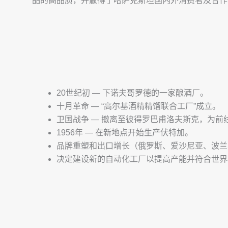
品的高品质，并赢得了哈萨克斯坦国内外消费者及合作
20世纪初 — 下诺夫哥罗德的一家酿酒厂。
十月革命 — “高尔基酒精精馏联合工厂”成立。
卫国战争 — 撤离至彼得罗巴甫洛夫斯克，为前
1956年 — 在新地点开始生产伏特加。
品牌重塑和出口增长（俄罗斯、爱沙尼亚、波兰
决定建设新的自动化工厂以提高产能并符合世界