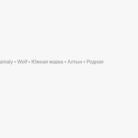
 Samaly • Wolf • Южная марка • Алтын • Родная