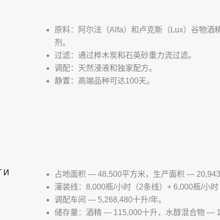
原料：阿尔法（Alfa）和卢克斯（Lux）谷物酒精（Al
剂。
过滤：通过桦木炭和石英砂重力流过滤。
调配：天然浸液和独家配方。
静置：高端品种可达100天。
ТИ
占地面积 — 48,500平方米，生产面积 — 20,9
灌装线：8,000瓶/小时（2条线）+ 6,000瓶/
调配车间 — 5,268,480十升/年。
储存量：酒精 — 115,000十升，水醇混合物 — 1