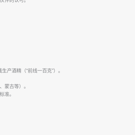
伙伴的认可。
线生产酒精（“前线一百克”）。
、蒙古等）。
标准。