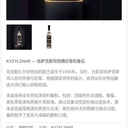
KYZYLZHAR — 哈萨克斯坦热情好客的象征
克孜勒扎尔伏特加的配方诞生于1996年。当时，为彰显哈萨克斯
坦人民的热情与好客，根据国家领导的指示，由顶尖的伏特加酿
造大师们精心研制而成。
本品采用全天然纯净原料酿制，包括：顶级阿尔法酒精、蜂蜜、
麦粒萃取液和燕麦片萃取液。通过双重活性炭阶梯过滤技术，酒
体呈现晶莹剔透的质感与光泽；再历经90天的陈酿与融合过程，
最终赋予了其非凡卓越的醇和口感。
分类：
酒精饮料
品牌：
KYZYLZHAR