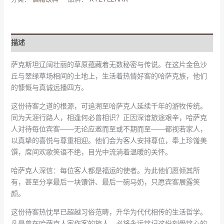
描述
萨克斯坦辽阔壮丽的草原蕴藏着无数秘密与传说。在这片金色沙
丘与翠绿草场相间的土地上，生活着热情好客的哈萨克族，他们
的慷慨与真诚远播四方。
这份待客之道的根源，可追溯至哈萨克人延续千年的游牧传统。
同为天涯行路人，相逢何必曾相识？正因深谙旅途艰辛，哈萨克
人对待每位宾客——无论应邀而至或不期而至——都视若家人，
以真挚的喜悦与尊重相迎。他们会为客人安排尊位，奉上珍馐美
馔，席间欢歌笑语不绝，目光中流淌着温暖的关怀。
哈萨克人深信：每位客人都是福运的使者。为此他们愿倾其所
有，甚至分享最后一块馕饼、最后一碗马奶，只愿宾客展露笑
颜。
这份待客热忱早已超越习俗范畴，升华为代代相传的生活哲学。
凡是曾在哈萨克人家作客的旅人，必将永远铭记这份刻骨铭心的