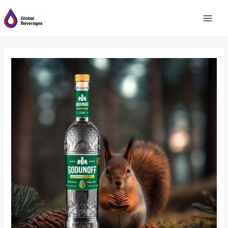
跳
至
内
容