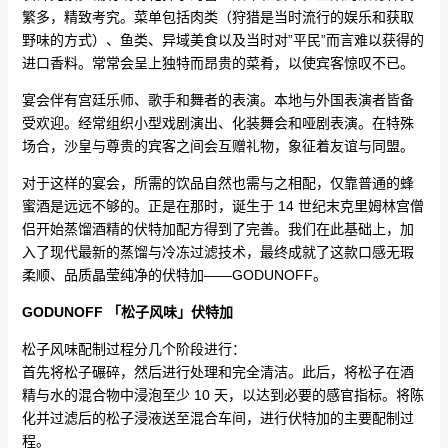
繁多，精致考究。菜单包括肉类（狩猎是当时流行的娱乐和获取
野味的方式）、鱼类、异域美食以及当时对”平民”而言难以获得的
进口香料。常常会呈上独特而昂贵的菜肴，以使宾客惊叹不已。
宴会伴有宫廷乐师、歌手和舞者的表演。本地与外国表演者皆备
受欢迎。经常组织小型戏剧演出、化装舞会和哑剧表演。在特殊
场合，沙皇与尊贵的宾客之间会互赠礼物，象征着友谊与同盟。
对于这样的宴会，所需的饮品自然也需与之相配，仅靠普通的蜂
蜜酒是远远不够的。正是在那时，诞生于 14 世纪末克里姆林宫僧
侣开始蒸馏酒精的伏特加配方得到了完善。我们在此基础上，加
入了现代最新的蒸馏与冷冻过滤技术，最终成就了这款口感无瑕
柔顺、品质晶莹纯净的伏特加——GODUNOFF。
GODUNOFF 「松子风味」伏特加
松子风味配制过程分几个阶段进行：
首先将松子碾碎，然后进行处理和完全清洁。此后，将松子在酒
精与水的混合物中浸泡至少 10 天，以达到必要的感官指标。将陈
化并过滤后的松子浸液送至混合车间，进行伏特加的主要配制过
程。