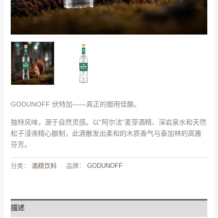
GODUNOFF 伏特加——真正的御用佳酿。
独特风味，源于自然灵感。以“阿尔法”麦芽酒精、深岩泉水和天然
松子浸液精心酿制，此酒散发出柔和的木质香气与泰加林的高雅
芬芳。
分类：
酒精饮料
品牌：
GODUNOFF
描述