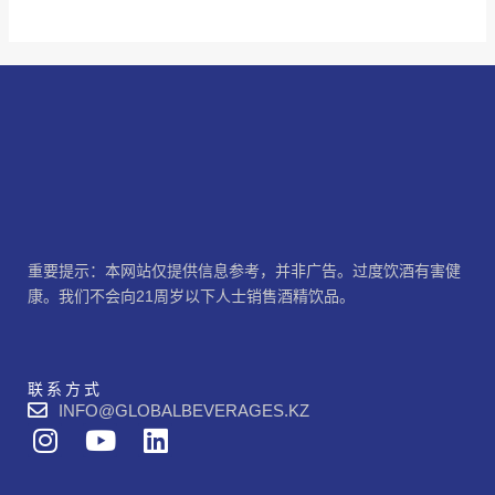
重要提示：本网站仅提供信息参考，并非广告。过度饮酒有害健
康。我们不会向21周岁以下人士销售酒精饮品。
联系方式
INFO@GLOBALBEVERAGES.KZ
I
Y
L
n
o
i
s
u
n