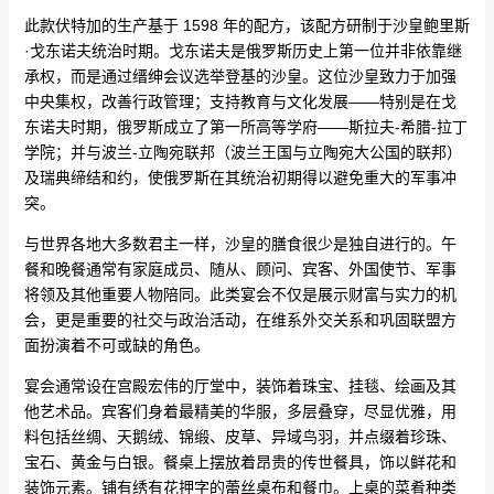
此款伏特加的生产基于 1598 年的配方，该配方研制于沙皇鲍里斯
·戈东诺夫统治时期。戈东诺夫是俄罗斯历史上第一位并非依靠继
承权，而是通过缙绅会议选举登基的沙皇。这位沙皇致力于加强
中央集权，改善行政管理；支持教育与文化发展——特别是在戈
东诺夫时期，俄罗斯成立了第一所高等学府——斯拉夫-希腊-拉丁
学院；并与波兰-立陶宛联邦（波兰王国与立陶宛大公国的联邦）
及瑞典缔结和约，使俄罗斯在其统治初期得以避免重大的军事冲
突。
与世界各地大多数君主一样，沙皇的膳食很少是独自进行的。午
餐和晚餐通常有家庭成员、随从、顾问、宾客、外国使节、军事
将领及其他重要人物陪同。此类宴会不仅是展示财富与实力的机
会，更是重要的社交与政治活动，在维系外交关系和巩固联盟方
面扮演着不可或缺的角色。
宴会通常设在宫殿宏伟的厅堂中，装饰着珠宝、挂毯、绘画及其
他艺术品。宾客们身着最精美的华服，多层叠穿，尽显优雅，用
料包括丝绸、天鹅绒、锦缎、皮草、异域鸟羽，并点缀着珍珠、
宝石、黄金与白银。餐桌上摆放着昂贵的传世餐具，饰以鲜花和
装饰元素。铺有绣有花押字的蕾丝桌布和餐巾。上桌的菜肴种类