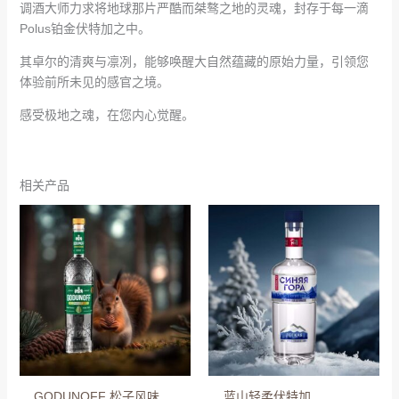
调酒大师力求将地球那片严酷而桀骜之地的灵魂，封存于每一滴
Polus铂金伏特加之中。
其卓尔的清爽与凛冽，能够唤醒大自然蕴藏的原始力量，引领您
体验前所未见的感官之境。
感受极地之魂，在您内心觉醒。
相关产品
GODUNOFF 松子风味
蓝山轻柔伏特加