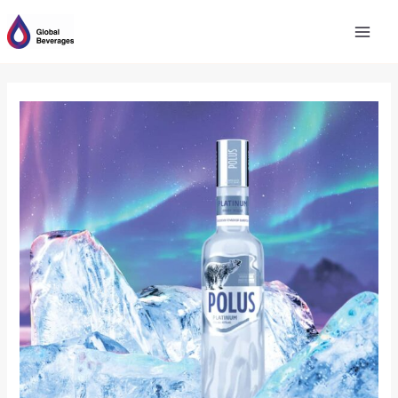
跳
至
内
容