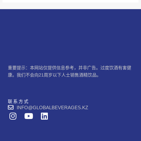
重要提示：本网站仅提供信息参考，并非广告。过度饮酒有害健
康。我们不会向21周岁以下人士销售酒精饮品。
联系方式
INFO@GLOBALBEVERAGES.KZ
I
Y
L
n
o
i
s
u
n
t
t
k