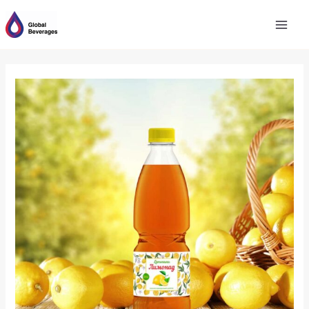
跳
至
内
容