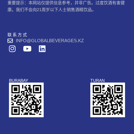
重要提示：本网站仅提供信息参考，并非广告。过度饮酒有害健
康。我们不会向21周岁以下人士销售酒精饮品。
联系方式
INFO@GLOBALBEVERAGES.KZ
I
Y
L
n
o
i
s
u
n
t
t
k
a
u
e
BURABAY
TURAN
g
b
d
r
e
i
a
n
m