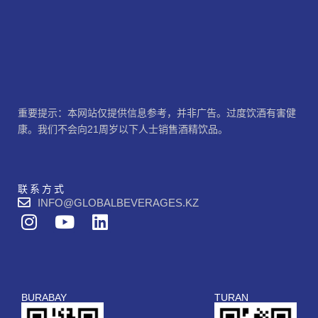
重要提示：本网站仅提供信息参考，并非广告。过度饮酒有害健
康。我们不会向21周岁以下人士销售酒精饮品。
联系方式
INFO@GLOBALBEVERAGES.KZ
I
Y
L
n
o
i
s
u
n
t
t
k
a
u
e
BURABAY
TURAN
g
b
d