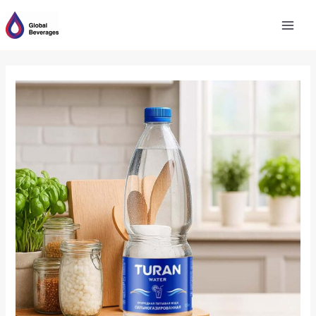
跳
至
内
容