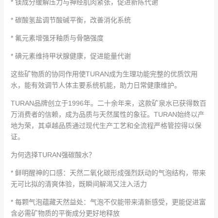
* 镁成分缓解压力与神经肌肉紧张，促进新陈代谢
* 碳酸氢盐调节酸碱平衡，改善消化系统
* 氟元素增强牙釉质与骨骼强度
* 碘元素维持甲状腺健康，促进能量代谢
这些矿物质的协同作用使TURAN成为生理功能完整的优质饮用
水，能有效调节人体主要系统机能，助力日常健康维护。
TURAN品牌创立于1996年。二十余年来，这款矿泉水已获得数百
万消费者的信赖，成为品质与天然属性的象征。TURAN始终以产
地为荣，其卓越品质通过现代生产工艺和全流程严格管控得以保
证。
为何选择TURAN强碳酸水？
* 鲜明醒神的口感：天然二氧化碳形成强烈跃动的气泡结构，带来
无可比拟的清爽体验，既瞬间解渴又注入活力
* 每颗气泡蕴藏天然益处：气泡不仅能带来清新感受，更能促进富
含必需矿物质的平衡成分更好地释放