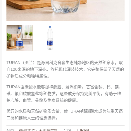
TURAN（图兰）是源自科克舍套生态纯净地区的天然矿泉水，取
自120米深的地下深处。依托现代灌装技术，它完整保留了天然的
矿物质成分和独特属性。
TURAN强碳酸水能够提神醒脑、解渴消暑。它富含钠、钙、镁、
碘、氟和碳酸氢盐等矿物质，这些成分保持完美平衡，有助于维
护心脏、血管、骨骼及免疫系统的健康。
优异的水质和天然矿物质含量，使
TURAN
强碳酸水成为注重天然
口感和健康人士的理想选择。
分类：
(简体中文): 无酒精饮料
品牌：
TURAN