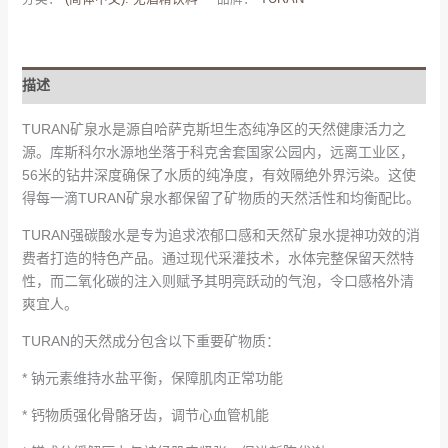
描述
TURAN矿泉水是源自哈萨克斯坦生态纯净区的天然健康活力之
源。库斯科尔水源地坐落于科克舍套国家公园内，远离工业区，
56米的钻井深度确保了水质的纯净度，有效隔绝外界污染。这使
得每一滴TURAN矿泉水都保留了矿物质的天然活性和均衡配比。
TURAN强碳酸水是专为追求浓郁口感和天然矿泉水提神功效的消
费者打造的特色产品。通过现代采灌技术，水体完整保留天然特
性，而二氧化碳的注入则赋予其明亮跃动的气泡，令口感格外清
爽宜人。
TURAN的天然成分包含以下重要矿物质：
* 钠元素维持水盐平衡，保障肌肉正常功能
* 钙物质强化骨骼牙齿，调节心血管机能