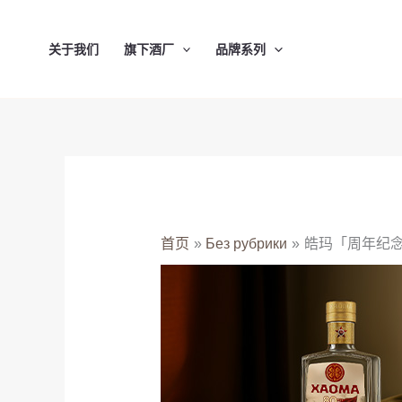
跳
至
关于我们
旗下酒厂
品牌系列
内
容
首页
Без рубрики
皓玛「周年纪