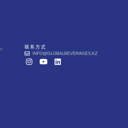
联系方式
品。
INFO@GLOBALBEVERAGES.KZ
I
Y
L
n
o
i
s
u
n
t
t
k
a
u
e
g
b
d
r
e
i
a
n
m