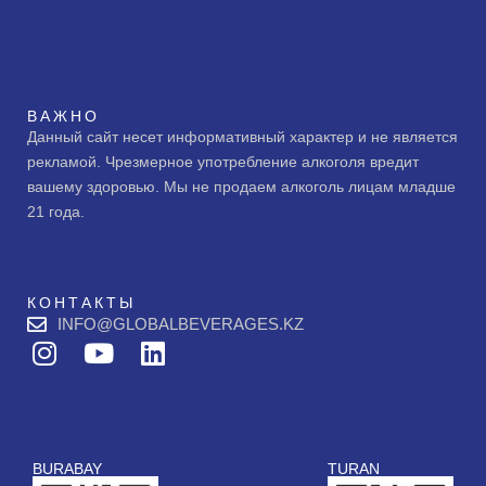
ВАЖНО
Данный сайт несет информативный характер и не является
рекламой. Чрезмерное употребление алкоголя вредит
вашему здоровью. Мы не продаем алкоголь лицам младше
21 года.
КОНТАКТЫ
INFO@GLOBALBEVERAGES.KZ
I
Y
L
n
o
i
s
u
n
t
t
k
a
u
e
BURABAY
TURAN
g
b
d