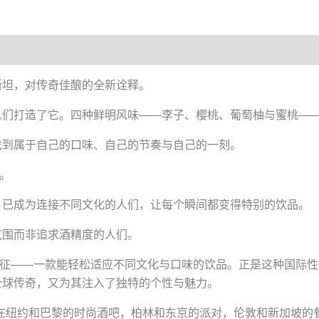
萨克斯坦，对传奇佳酿的全新诠释。
人们打造了它。四种鲜明风味——李子、樱桃、葡萄柚与蜜桃—
找到属于自己的口味、自己的节奏与自己的一刻。
酒。
，已成为连接不同文化的人们，让每个瞬间都变得特别的饮品。
氛围而非追求酒精度的人们。
包容的象征——一款能轻松适应不同文化与口味的饮品。正是这种国
全球传奇，又为其注入了独特的个性与魅力。
今，在纽约和巴黎的时尚酒吧，柏林和东京的派对，伦敦和新加坡