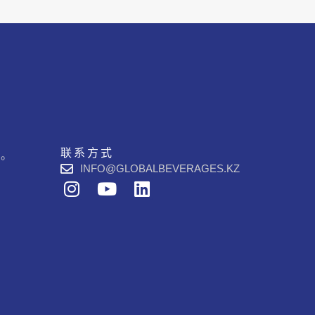
联系方式
品。
INFO@GLOBALBEVERAGES.KZ
I
Y
L
n
o
i
s
u
n
t
t
k
a
u
e
g
b
d
r
e
i
a
n