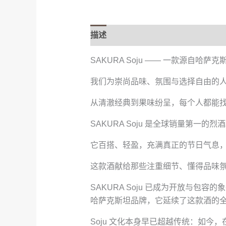
描述
其他信息
SAKURA Soju —— 一款源自哈
我们为崇尚品味、氛围与选择自由的
从清澈经典到果味纷呈，每个人都能
SAKURA Soju 是全球销量第一的烈
它百搭、轻盈，充满真正的节日气息
这款酒献给那些注重细节、懂得品味
SAKURA Soju 已成为开放与
哈萨克斯坦品牌，它延续了这款酒的
Soju 文化本身早已超越传统：如