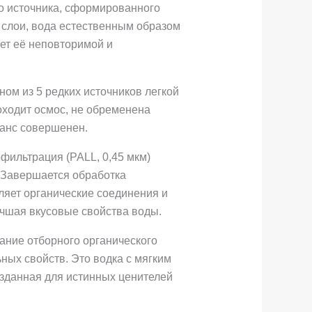
о источника, сформированного
 слои, вода естественным образом
ет её неповторимой и
ом из 5 редких источников легкой
роходит осмос, не обременена
ланс совершенен.
фильтрация (PALL, 0,45 мкм)
 Завершается обработка
яет органические соединения и
учшая вкусовые свойства воды.
тание отборного органического
ых свойств. Это водка с мягким
зданная для истинных ценителей