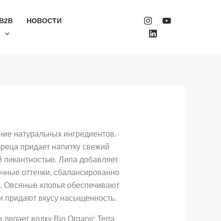
B2B
НОВОСТИ
Й
ние натуральных ингредиентов.
реца придает напитку свежий
й пикантностью. Липа добавляет
очные оттенки, сбалансированно
а. Овсяные хлопья обеспечивают
 и придают вкусу насыщенность.
 делает водку Bio Organic Terra