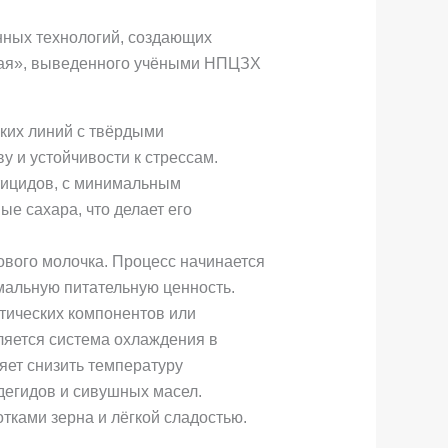
нных технологий, создающих
рная», выведенного учёными НПЦЗХ
ских линий с твёрдыми
у и устойчивости к стрессам.
тицидов, с минимальным
е сахара, что делает его
ового молочка. Процесс начинается
мальную питательную ценность.
тических компонентов или
ляется система охлаждения в
яет снизить температуру
дегидов и сивушных масел.
тками зерна и лёгкой сладостью.