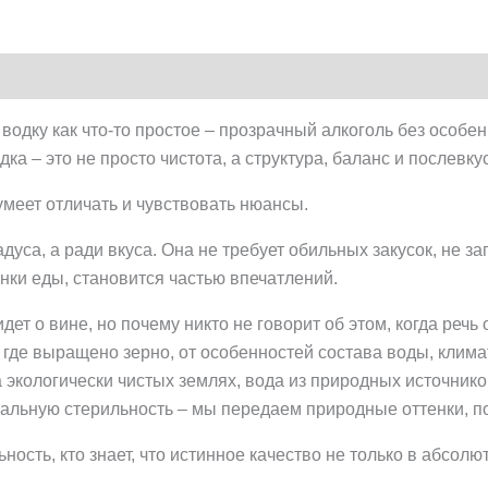
дку как что-то простое – прозрачный алкоголь без особенно
ка – это не просто чистота, а структура, баланс и послевку
умеет отличать и чувствовать нюансы.
адуса, а ради вкуса. Она не требует обильных закусок, не з
енки еды, становится частью впечатлений.
идет о вине, но почему никто не говорит об этом, когда речь
а, где выращено зерно, от особенностей состава воды, клим
экологически чистых землях, вода из природных источнико
альную стерильность – мы передаем природные оттенки, по
ьность, кто знает, что истинное качество не только в абсолю