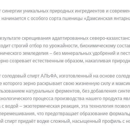
т синергии уникальных природных ингредиентов и совреме
ё начинается с особого сорта пшеницы «Дамсинская янта
результате скрещивания адаптированных северо-казахстан
дит строгий отбор по урожайности, биохимическому состав
ического земледелия – без минеральных удобрений и пес
рно созревает естественным образом, накапливая природны
т солодовый спирт АЛЬФА, изготовленный на основе солод
е которого зерно раскрывает свою жизненную силу и макси
льзованием натуральных ферментов, без добавления синте
нологического процесса производства нашего продукта яв
 с водой – экзотермическая реакция, эта технология позвол
 перемешивания, что предотвращает образование формаль
ый спирт придаёт водке сложный, насыщенный профиль с но