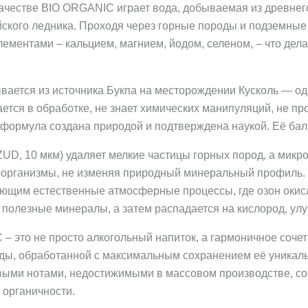
ачестве BIO ORGANIC играет вода, добываемая из древнег
ского ледника. Проходя через горные породы и подземные
ментами – кальцием, магнием, йодом, селеном, – что дела
ается из источника Букпа на месторождении Кусколь — одн
ается в обработке, не знает химических манипуляций, не п
 формула создана природой и подтверждена наукой. Её ба
D, 10 мкм) удаляет мелкие частицы горных пород, а микро
оорганизмы, не изменяя природный минеральный профиль.
ющим естественные атмосферные процессы, где озон окисл
 полезные минералы, а затем распадается на кислород, ул
– это не просто алкогольный напиток, а гармоничное соче
ды, обработанной с максимальным сохранением её уникальн
ыми нотами, недостижимыми в массовом производстве, со
 органичности.