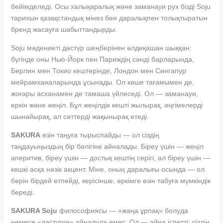
бейімделеді. Осы халықаралық және заманауи рух бізді Soju
тарихын қазақстандық мінез бен даралықпен толықтыратын
бренд жасауға шабыттандырды.
Soju мәдениеті дәстүр шеңберінен әлдеқашан шыққан:
бүгінде оны Нью-Йорк пен Париждің сәнді барларында,
Берлин мен Токио кештерінде, Лондон мен Сингапур
мейрамханаларында ұсынады. Ол көше тағамымен де,
жоғары асханамен де тамаша үйлеседі. Ол — заманауи,
еркін және жеңіл. Бұл жеңілдік кешті жылырақ, әңгімелерді
шынайырақ, ал сәттерді жақынырақ етеді.
SAKURA
өзін таңуға тырыспайды — ол сіздің
таңдауыңыздың бір бөлігіне айналады. Біреу үшін — жеңіл
аперитив, біреу үшін — достық кештің серігі, ал біреу үшін —
кешкі асқа нәзік акцент. Міне, оның даралығы осында — ол
бәрін бірдей етпейді, керісінше, әркімге өзін табуға мүмкіндік
береді.
SAKURA Soju
философиясы — «жаңа ұрпақ» болуда
немесе «дәстүрге» айналуда емес. Ол — айна іспетті: сіздің