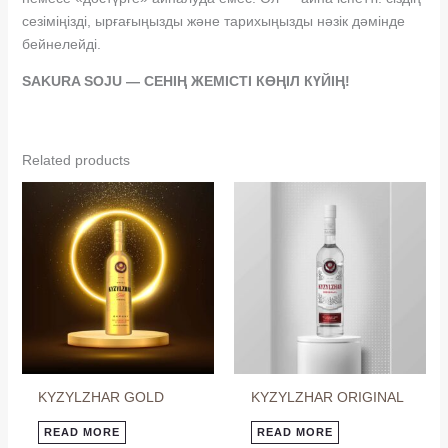
сезіміңізді, ырғағыңызды және тарихыңызды нәзік дәмінде
бейнелейді.
SAKURA SOJU — СЕНІҢ ЖЕМІСТІ КӨҢІЛ КҮЙІҢ!
Related products
KYZYLZHAR GOLD
KYZYLZHAR ORIGINAL
READ MORE
READ MORE