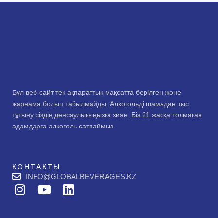
Бұл веб-сайт тек ақпараттық мақсатта берілген және
жарнама болып табылмайды. Алкогольді шамадан тыс
тұтыну сіздің денсаулығыңызға зиян. Біз 21 жасқа толмаған
адамдарға алкоголь сатпаймыз.
КОНТАКТЫ
INFO@GLOBALBEVERAGES.KZ
I
Y
L
n
o
i
s
u
n