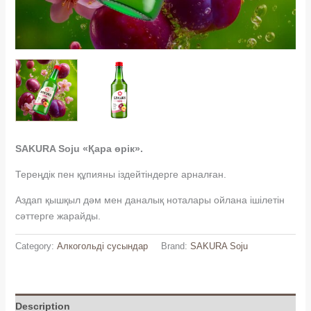
SAKURA Soju «Қара өрік».
Тереңдік пен құпияны іздейтіндерге арналған.
Аздап қышқыл дәм мен даналық ноталары ойлана ішілетін
сәттерге жарайды.
Category:
Алкогольді сусындар
Brand:
SAKURA Soju
Description