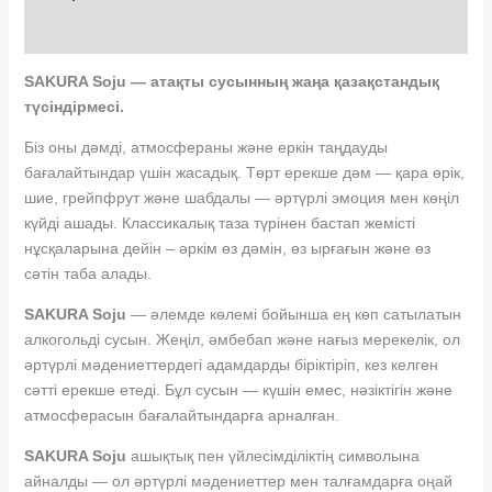
Additional information
SAKURA Soju — атақты сусынның жаңа қазақстандық
түсіндірмесі.
Біз оны дәмді, атмосфераны және еркін таңдауды
бағалайтындар үшін жасадық. Төрт ерекше дәм — қара өрік,
шие, грейпфрут және шабдалы — әртүрлі эмоция мен көңіл
күйді ашады. Классикалық таза түрінен бастап жемісті
нұсқаларына дейін – әркім өз дәмін, өз ырғағын және өз
сәтін таба алады.
SAKURA Soju
— әлемде көлемі бойынша ең көп сатылатын
алкогольді сусын. Жеңіл, әмбебап және нағыз мерекелік, ол
әртүрлі мәдениеттердегі адамдарды біріктіріп, кез келген
сәтті ерекше етеді. Бұл сусын — күшін емес, нәзіктігін және
атмосферасын бағалайтындарға арналған.
SAKURA Soju
ашықтық пен үйлесімділіктің символына
айналды — ол әртүрлі мәдениеттер мен талғамдарға оңай