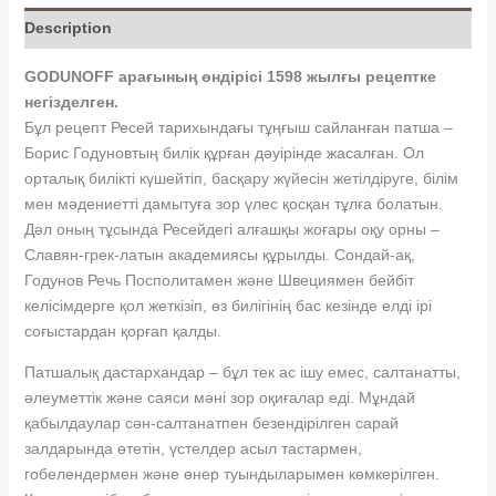
Description
GODUNOFF арағының өндірісі 1598 жылғы рецептке
негізделген.
Бұл рецепт Ресей тарихындағы тұңғыш сайланған патша –
Борис Годуновтың билік құрған дәуірінде жасалған. Ол
орталық билікті күшейтіп, басқару жүйесін жетілдіруге, білім
мен мәдениетті дамытуға зор үлес қосқан тұлға болатын.
Дәл оның тұсында Ресейдегі алғашқы жоғары оқу орны –
Славян-грек-латын академиясы құрылды. Сондай-ақ,
Годунов Речь Посполитамен және Швециямен бейбіт
келісімдерге қол жеткізіп, өз билігінің бас кезінде елді ірі
соғыстардан қорғап қалды.
Патшалық дастархандар – бұл тек ас ішу емес, салтанатты,
әлеуметтік және саяси мәні зор оқиғалар еді. Мұндай
қабылдаулар сән-салтанатпен безендірілген сарай
залдарында өтетін, үстелдер асыл тастармен,
гобелендермен және өнер туындыларымен көмкерілген.