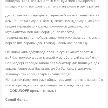
Қонақтар жібек, барқыт, алтын мен күміспен көмкерілген
киімдерін киіп, патшалық салтанаттың ажарын арттыратын.
Дастархан мәзірі әртүрлі әрі ерекше болатын: аңшылықтан
алынған ет тағамдары, балық, экзотикалық дәмдер мен сол
кездегі қарапайым халыққа қолжетімсіз дәмдеуіштер.
Музыканттар мен бишілердің өнер көрсетуі,
театрландырылған қойылымдар мен маскарадтар – мұның
бәрі патша сарайындағы өмірдің айнымас бөлігі еді.
Осындай қабылдауларда ерекше сусын қажет болатын –
жай бал немесе шарап мұндай мәртебеге сай келмейтін.
Сол кездері Ресейде алғаш рет монахтар дистилляция әдісі
арқылы спирт ала бастаған, ал біз бұл ежелгі дәстүрді
заманауи технологиялармен үйлестірдік.
Иондық сүзгілеу мен суық айдау тәсілдерін енгізе отырып, біз
мінсіз жұмсақтық пен кристалдай тазалыққа ие сусын
—
GODUNOFF
арағын жасадық.
Солай болсын!