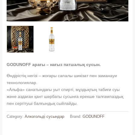
GODUNOFF арағы – нағыз патшалық сусын.
Өндірістің негізі – жоғары сапалы шикізат пен заманауи
технологиялар.
«Альфа» санатындағы уыт спирті, мұздықтың табиғи суы
және аздаған қант шәрбаты сусынға ерекше талғампаздық
пен сергітуші балғындық сыйлайды.
Category:
Алкогольді сусындар
Brand:
GODUNOFF