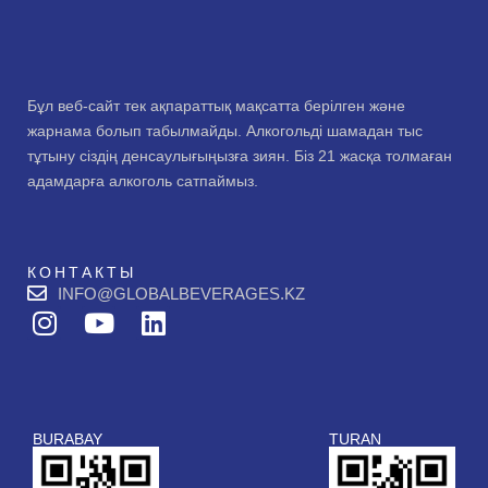
Бұл веб-сайт тек ақпараттық мақсатта берілген және
жарнама болып табылмайды. Алкогольді шамадан тыс
тұтыну сіздің денсаулығыңызға зиян. Біз 21 жасқа толмаған
адамдарға алкоголь сатпаймыз.
КОНТАКТЫ
INFO@GLOBALBEVERAGES.KZ
I
Y
L
n
o
i
s
u
n
t
t
k
a
u
e
BURABAY
TURAN
g
b
d
r
e
i