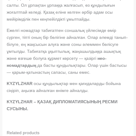
салты. Ол ұрпақтан ұрпаққа жалғасып, өз құндылығын
жоғалтпай келеді. Қазақ еліне келген әрбір адам осы
мейірімділік пен кеңпейілдікті ұмытпайды.
Ежелгі номадтар табиғатпен соншалық үйлесімде өмір
сүрген, тіпті оның бір бөлігіне айналған. Олар әлемді танып-
білуге, ең жақсысын алуға және соны әлеммен бөлісуге
ұмтылды. Табиғатқа ұқыптылық, жаңашылдыққа ашықтық
және өзгеше болуға құрмет көрсету — қазіргі
нео-
номадтардың
да басты құндылықтары. Олар үшін бастысы
— қарым-қатынастың сапасы, саны емес.
KYZYLZHAR
осы құндылықтар мен қағидаларды бойына
сіңіріп, аңызға айналған өнімге айналды.
KYZYLZHAR – ҚАЗАҚ ДИПЛОМАТИЯСЫНЫҢ РЕСМИ
СУСЫНЫ.
Related products