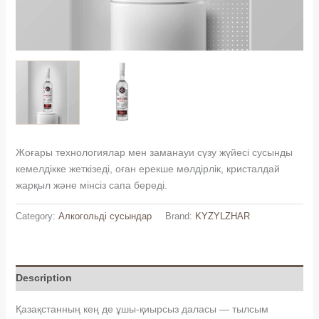
Жоғары технологиялар мен заманауи сүзу жүйесі сусынды
кемелдікке жеткізеді, оған ерекше мөлдірлік, кристалдай
жарқыл және мінсіз сапа береді.
Category:
Алкогольді сусындар
Brand:
KYZYLZHAR
Description
Қазақстанның кең де ұшы-қиырсыз даласы — тылсым