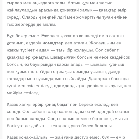
сырлар мен аңыздарға толы. Алтын құм мен жасыл
жайлаулардың арасында қонақжай халық — қазақтар өмір
сүреді. Олардың кеңпейілдігі мен жомарттығы туған елінен
тыс жерлерде де мәлім.
Бұл бекер емес. Ежелден қазақтар көшпенді өмір салтын
ұстанып, өздерін
номадтар
деп атаған. Жолаушыны ең
жақсы түсінетін адам — тағы бір жолаушы. Сол себепті
қазақтар әр қонақты, шақырылған болсын немесе кездейсоқ
болсын, өз бауырындай қарсы алады — шынайы қуаныш
пен құрметпен. Үйдегі ең жақсы орынды ұсынып, дәмді
тағамдар мен сусындармен сыйлайды. Дастархан басында
күлкі мен әзіл естіледі, адамдардың көздерінен жылулық пен
мейірім сезіледі.
Қазақ халқы әрбір қонақ бақыт пен береке әкеледі деп
сенеді. Сол себепті олар келген адам өз үйіндегідей сезінсін
деп барын салады. Соңғы нанын немесе бір кесе қымызын
бөлісуге де дайын — тек қонақ риза болса болғаны.
Қазақ қонақжайлығы — жай ғана дәстүр емес, бұл — өмір