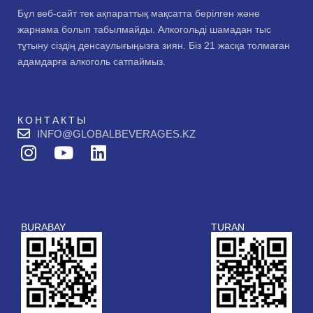
Бұл веб-сайт тек ақпараттық мақсатта берілген және
жарнама болып табылмайды. Алкогольді шамадан тыс
тұтыну сіздің денсаулығыңызға зиян. Біз 21 жасқа толмаған
адамдарға алкоголь сатпаймыз.
КОНТАКТЫ
INFO@GLOBALBEVERAGES.KZ
I
Y
L
n
o
i
s
u
n
t
t
k
a
u
e
BURABAY
TURAN
g
b
d
r
e
i
a
n
m