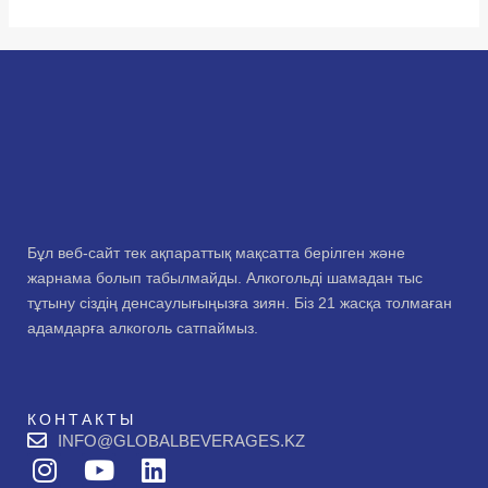
Бұл веб-сайт тек ақпараттық мақсатта берілген және
жарнама болып табылмайды. Алкогольді шамадан тыс
тұтыну сіздің денсаулығыңызға зиян. Біз 21 жасқа толмаған
адамдарға алкоголь сатпаймыз.
КОНТАКТЫ
INFO@GLOBALBEVERAGES.KZ
I
Y
L