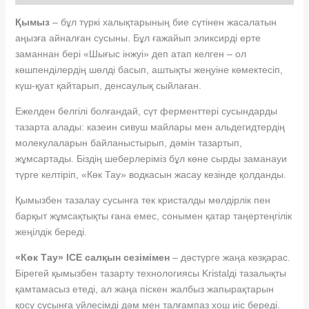
Қымыз
– бұл түркі халықтарының бие сүтінен жасалатын
аңызға айналған сусыны. Бұл ғажайып эликсирді ерте
заманнан бері «Шығыс інжуі» деп атап келген – ол
көшпенділердің шөлді басып, аштықты жеңуіне көмектесіп,
күш-қуат қайтарып, денсаулық сыйлаған.
Ежелден белгілі болғандай, сүт ферменттері сусындарды
тазарта алады: казеин сивуш майлары мен альдегидтердің
молекулаларын байланыстырып, дәмін тазартып,
жұмсартады. Біздің шеберлеріміз бұл көне сырды заманауи
түрге келтіріп, «Көк Тау» водкасын жасау кезінде қолданды.
Қымызбен тазалау сусынға тек кристалды мөлдірлік пен
барқыт жұмсақтықты ғана емес, сонымен қатар таңертеңгілік
жеңілдік береді.
«Көк Тау» ICE салқын сезімімен
– дәстүрге жаңа көзқарас.
Бірегей қымызбен тазарту технологиясы Kristalді тазалықты
қамтамасыз етеді, ал жаңа піскен жалбыз жапырақтарын
қосу сусынға үйлесімді дәм мен талғампаз хош иіс береді.