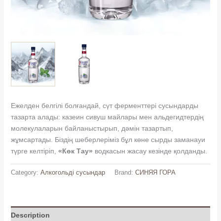
Ежелден белгілі болғандай, сүт ферменттері сусындарды
тазарта алады: казеин сивуш майлары мен альдегидтердің
молекулаларын байланыстырып, дәмін тазартып,
жұмсартады. Біздің шеберлеріміз бұл көне сырды заманауи
түрге келтіріп,
«Көк Тау»
водкасын жасау кезінде қолданды.
Category:
Алкогольді сусындар
Brand:
СИНЯЯ ГОРА
Description