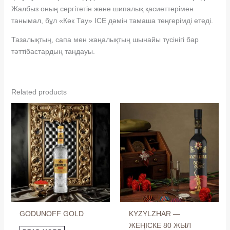
Жалбыз оның сергітетін және шипалық қасиеттерімен
танымал, бұл «Көк Тау» ICE дәмін тамаша теңгерімді етеді.
Тазалықтың, сапа мен жаңалықтың шынайы түсінігі бар
тәттібастардың таңдауы.
Related products
GODUNOFF GOLD
KYZYLZHAR —
ЖЕҢІСКЕ 80 ЖЫЛ