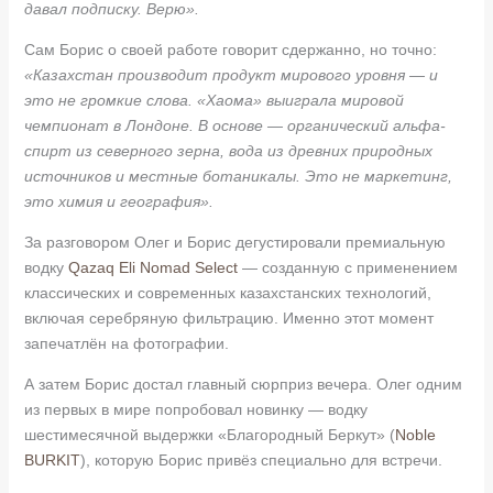
давал подписку. Верю».
Сам Борис о своей работе говорит сдержанно, но точно:
«Казахстан производит продукт мирового уровня — и
это не громкие слова. «Хаома» выиграла мировой
чемпионат в Лондоне. В основе — органический альфа-
спирт из северного зерна, вода из древних природных
источников и местные ботаникалы. Это не маркетинг,
это химия и география».
За разговором Олег и Борис дегустировали премиальную
водку
Qazaq Eli Nomad Select
— созданную с применением
классических и современных казахстанских технологий,
включая серебряную фильтрацию. Именно этот момент
запечатлён на фотографии.
А затем Борис достал главный сюрприз вечера. Олег одним
из первых в мире попробовал новинку — водку
шестимесячной выдержки «Благородный Беркут» (
Noble
BURKIT
), которую Борис привёз специально для встречи.