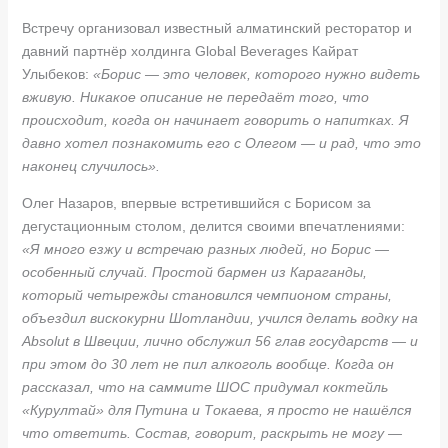
Встречу организовал известный алматинский ресторатор и
давний партнёр холдинга Global Beverages Кайрат
Улыбеков:
«Борис — это человек, которого нужно видеть
вживую. Никакое описание не передаёт того, что
происходит, когда он начинает говорить о напитках. Я
давно хотел познакомить его с Олегом — и рад, что это
наконец случилось».
Олег Назаров, впервые встретившийся с Борисом за
дегустационным столом, делится своими впечатлениями:
«Я много езжу и встречаю разных людей, но Борис —
особенный случай. Простой бармен из Караганды,
который четырежды становился чемпионом страны,
объездил вискокурни Шотландии, учился делать водку на
Absolut в Швеции, лично обслужил 56 глав государств — и
при этом до 30 лет не пил алкоголь вообще. Когда он
рассказал, что на саммите ШОС придумал коктейль
«Курултай» для Путина и Токаева, я просто не нашёлся
что ответить. Состав, говорит, раскрыть не могу —