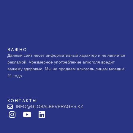
ВАЖНО
Данный сайт несет информативный характер и не является
рекламой. Чрезмерное употребление алкоголя вредит
вашему здоровью. Мы не продаем алкоголь лицам младше
21 года.
КОНТАКТЫ
INFO@GLOBALBEVERAGES.KZ
I
Y
L
n
o
i
s
u
n