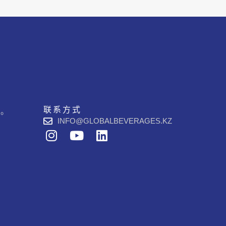
联系方式
品。
INFO@GLOBALBEVERAGES.KZ
I
Y
L
n
o
i
s
u
n
t
t
k
a
u
e
g
b
d
r
e
i
a
n