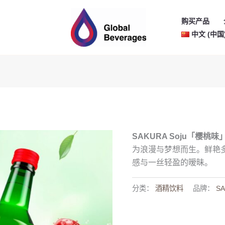
购买产品
中文 (中国
SAKURA Soju「樱桃味
为浪漫与梦想而生。鲜艳
感与一丝轻盈的暧昧。
分类：
酒精饮料
品牌：
SA