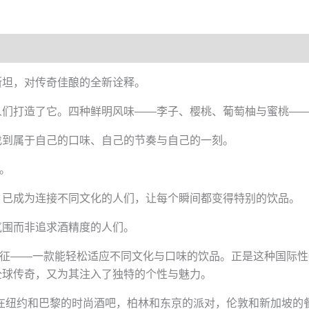
萨克斯坦，对传奇佳酿的全新诠释。
人们打造了它。四种鲜明风味——李子、樱桃、葡萄柚与蜜桃—
找到属于自己的口味、自己的节奏与自己的一刻。
酒。
，已成为连接不同文化的人们，让每个瞬间都变得特别的饮品。
氛围而非追求酒精度的人们。
包容的象征——一款能轻松适应不同文化与口味的饮品。正是这种国
全球传奇，又为其注入了独特的个性与魅力。
今，在纽约和巴黎的时尚酒吧，柏林和东京的派对，伦敦和新加坡