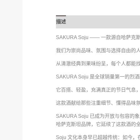
描述
其他信息
SAKURA Soju —— 一款源自哈
我们为崇尚品味、氛围与选择自由的
从清澈经典到果味纷呈，每个人都能
SAKURA Soju 是全球销量第一的烈
它百搭、轻盈，充满真正的节日气息
这款酒献给那些注重细节、懂得品味
SAKURA Soju 已成为开放与
哈萨克斯坦品牌，它延续了这款酒的
Soju 文化本身早已超越传统：如