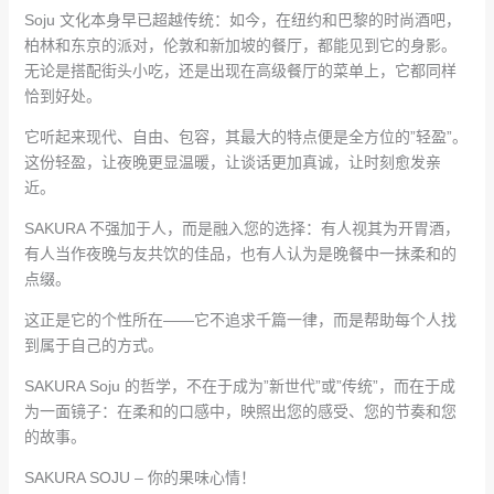
Soju 文化本身早已超越传统：如今，在纽约和巴黎的时尚酒吧，
柏林和东京的派对，伦敦和新加坡的餐厅，都能见到它的身影。
无论是搭配街头小吃，还是出现在高级餐厅的菜单上，它都同样
恰到好处。
它听起来现代、自由、包容，其最大的特点便是全方位的”轻盈”。
这份轻盈，让夜晚更显温暖，让谈话更加真诚，让时刻愈发亲
近。
SAKURA 不强加于人，而是融入您的选择：有人视其为开胃酒，
有人当作夜晚与友共饮的佳品，也有人认为是晚餐中一抹柔和的
点缀。
这正是它的个性所在——它不追求千篇一律，而是帮助每个人找
到属于自己的方式。
SAKURA Soju 的哲学，不在于成为”新世代”或”传统”，而在于成
为一面镜子：在柔和的口感中，映照出您的感受、您的节奏和您
的故事。
SAKURA SOJU – 你的果味心情！