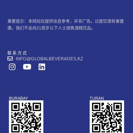
重要提示：本网站仅提供信息参考，并非广告。过度饮酒有害健
康。我们不会向21周岁以下人士销售酒精饮品。
联系方式
INFO@GLOBALBEVERAGES.KZ
I
Y
L
n
o
i
s
u
n
t
t
k
a
u
e
BURABAY
TURAN
g
b
d
r
e
i
a
n
m