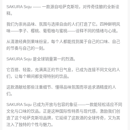
SAKURA Soju —— 一款源自哈萨克斯坦，对传奇佳酿的全新诠
释。
我们为崇尚品味、氛围与选择自由的人们打造了它。四种鲜明风
味——李子、樱桃、葡萄柚与蜜桃——诠释不同的情绪与心境。
从清澈经典到果味纷呈，每个人都能找到属于自己的口味、自己
的节奏与自己的一刻。
SAKURA Soju 是全球销量第一的烈酒。
它百搭、轻盈，充满真正的节日气息，已成为连接不同文化的人
们，让每个瞬间都变得特别的饮品。
这款酒献给那些注重细节、懂得品味氛围而非追求酒精度的人
们。
SAKURA Soju 已成为开放与包容的象征——一款能轻松适应不同
文化与口味的饮品。正是这种国际性特质与现代感，激励我们创
造了这个哈萨克斯坦品牌，它延续了这款酒的全球传奇，又为其
注入了独特的个性与魅力。