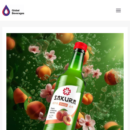
跳
至
内
容