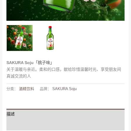
SAKURA Soju「桃子味」
关于温暖与亲近。柔和的口感，献给珍惜温馨时光、享受朋友间
真诚交流的人
分类：
酒精饮料
品牌：
SAKURA Soju
描述
其他信息