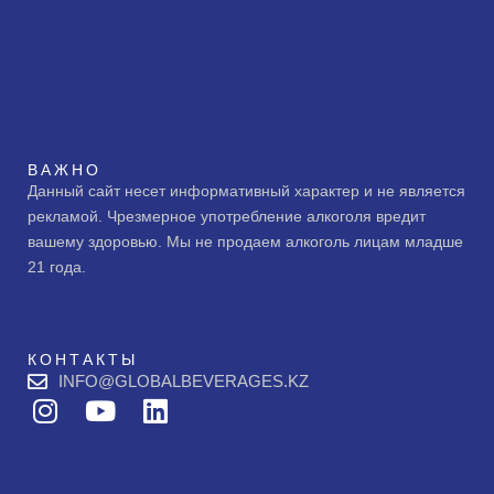
ВАЖНО
Данный сайт несет информативный характер и не является
рекламой. Чрезмерное употребление алкоголя вредит
вашему здоровью. Мы не продаем алкоголь лицам младше
21 года.
КОНТАКТЫ
INFO@GLOBALBEVERAGES.KZ
I
Y
L
n
o
i
s
u
n
t
t
k