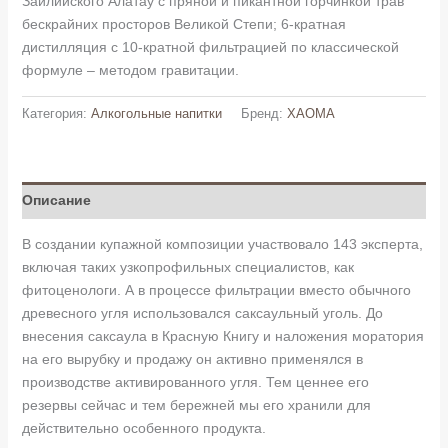
Заилийского Алатау с пряной и пикантной горчинкой трав
бескрайних просторов Великой Степи; 6-кратная
дистилляция с 10-кратной фильтрацией по классической
формуле – методом гравитации.
Категория:
Алкогольные напитки
Бренд:
ХАОМА
Описание
В создании купажной композиции участвовало 143 эксперта,
включая таких
узкопрофильных специалистов, как
фитоценологи. А в процессе фильтрации вместо
обычного
древесного угля использовался саксаульный уголь. До
внесения саксаула в Красную Книгу и наложения моратория
на его вырубку и продажу он активно
применялся в
производстве активированного угля. Тем ценнее его
резервы сейчас и тем бережней мы его хранили для
действительно особенного продукта.