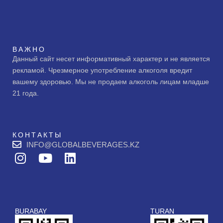
ВАЖНО
Данный сайт несет информативный характер и не является
рекламой. Чрезмерное употребление алкоголя вредит
вашему здоровью. Мы не продаем алкоголь лицам младше
21 года.
КОНТАКТЫ
INFO@GLOBALBEVERAGES.KZ
I
Y
L
n
o
i
s
u
n
t
t
k
a
u
e
BURABAY
TURAN
g
b
d