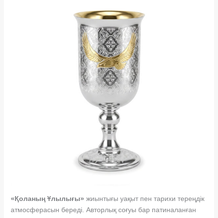
«Қоланың Ұлылығы»
жиынтығы уақыт пен тарихи тереңдік
атмосферасын береді. Авторлық соғуы бар патиналанған