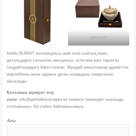
икорница
Noble BURKIT коллекциясы жай ғана сыйлық емес,
детальдарға салынған эмоцияны, эстетика мен тарихты
таңдайтындарға бағытталған. Мұндай жиынтықтар құрметтің,
мәртебенің және адамға деген назардың символына
айналады.
Қосымша ақпарат алу
үшін:
info@globalbeverages.kz немесе төмендегі нысанды
толтырыңыз, біз сізбен байланысамыз.
Аты