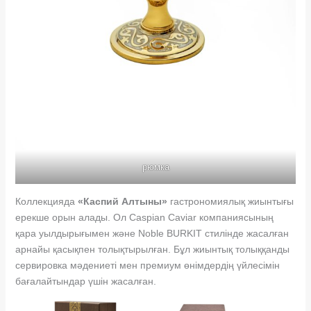
рюмка
Коллекцияда
«Каспий Алтыны»
гастрономиялық жиынтығы
ерекше орын алады. Ол Caspian Caviar компаниясының
қара уылдырығымен және Noble BURKIT стилінде жасалған
арнайы қасықпен толықтырылған. Бұл жиынтық толыққанды
сервировка мәдениеті мен премиум өнімдердің үйлесімін
бағалайтындар үшін жасалған.