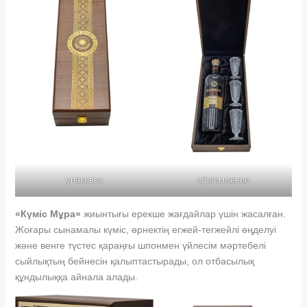
упаковка
оформление
«Күміс Мұра»
жиынтығы ерекше жағдайлар үшін жасалған.
Жоғары сынамалы күміс, өрнектің егжей-тегжейлі өңделуі
және венге түстес қараңғы шпонмен үйлесім мәртебелі
сыйлықтың бейнесін қалыптастырады, ол отбасылық
құндылыққа айнала алады.