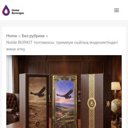
Skip
to
content
Home
Без рубрики
Noble BURKIT топтамасы: премиум сыйлық мәдениетіндегі
жаңа атау