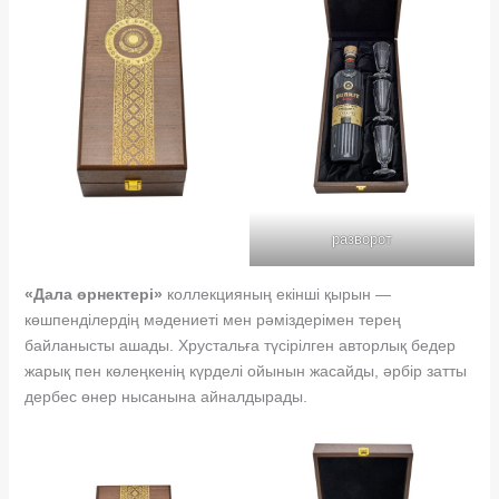
разворот
«Дала өрнектері»
коллекцияның екінші қырын —
көшпенділердің мәдениеті мен рәміздерімен терең
байланысты ашады. Хрустальға түсірілген авторлық бедер
жарық пен көлеңкенің күрделі ойынын жасайды, әрбір затты
дербес өнер нысанына айналдырады.