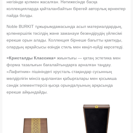
негізінде қолмен жасалған. Нәтижесінде басқа
коллекцияларда қайталанбайтын бірегей авторлық өрнектер
пайда болды.
Noble BURKIT тұжырымдамасында асыл материалдардың,
қолөнершілік тәсілдің және заманауи безендірудің үйлесімі
ерекше орын алады. Коллекция бірнеше бағытты қамтиды,
олардың әрқайсысы өзіндік стиль мен көңіл-күйді көрсетеді.
«Кристалды Классика»
жиынтығы — қатаң эстетика мен
форма тазалығын бағалайтындарға арналған таңдау.
«Лафитник» пішініндегі хрусталь стақандар сусынның
мөлдірлігін мінсіз қырланған қабырғалары мен қосымша
сәндік элементтерсіз қысқа орындалуының арқасында
ерекше айқындайды.