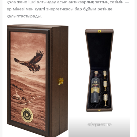
қола және ішкі алтындау асыл антикварлық заттың сезімін —
ер мінезі мен күшті энергетикасы бар бұйым ретінде
қалыптастырады.
оформление