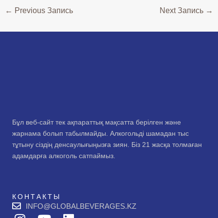
←
Previous Запись
Next Запись
→
Бұл веб-сайт тек ақпараттық мақсатта берілген және
жарнама болып табылмайды. Алкогольді шамадан тыс
тұтыну сіздің денсаулығыңызға зиян. Біз 21 жасқа толмаған
адамдарға алкоголь сатпаймыз.
КОНТАКТЫ
INFO@GLOBALBEVERAGES.KZ
I
Y
L