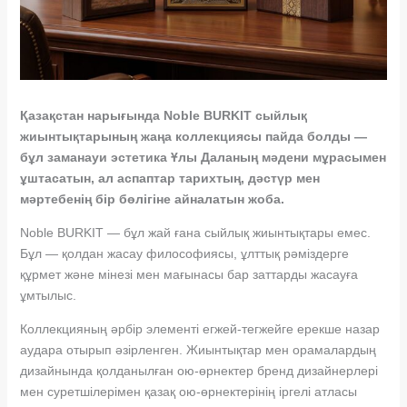
Қазақстан нарығында Noble BURKIT сыйлық
жиынтықтарының жаңа коллекциясы пайда болды —
бұл заманауи эстетика Ұлы Даланың мәдени мұрасымен
ұштасатын, ал аспаптар тарихтың, дәстүр мен
мәртебенің бір бөлігіне айналатын жоба.
Noble BURKIT — бұл жай ғана сыйлық жиынтықтары емес.
Бұл — қолдан жасау философиясы, ұлттық рәміздерге
құрмет және мінезі мен мағынасы бар заттарды жасауға
ұмтылыс.
Коллекцияның әрбір элементі егжей-тегжейге ерекше назар
аудара отырып әзірленген. Жиынтықтар мен орамалардың
дизайнында қолданылған ою-өрнектер бренд дизайнерлері
мен суретшілерімен қазақ ою-өрнектерінің іргелі атласы