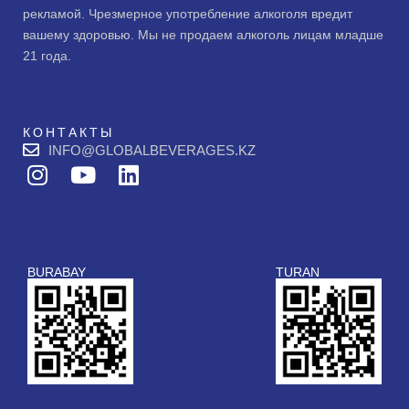
рекламой. Чрезмерное употребление алкоголя вредит
вашему здоровью. Мы не продаем алкоголь лицам младше
21 года.
КОНТАКТЫ
INFO@GLOBALBEVERAGES.KZ
I
Y
L
n
o
i
s
u
n
t
t
k
a
u
e
BURABAY
TURAN
g
b
d
r
e
i
a
n
m