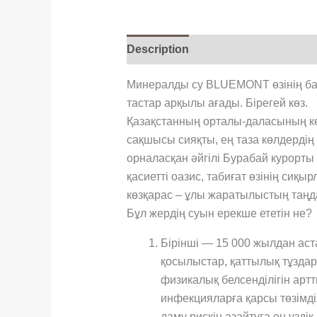
Description
Минералды су BLUEMONT өзінің баст
тастар арқылы ағады. Бірегей көз.
Қазақстанның орталы-даласының ке
сақшысы сияқты, ең таза көлдерді
орналасқан әйгілі Бурабай курорты
қасиетті оазис, табиғат өзінің сиқ
көзқарас – ұлы жаратылыстың таң
Бұл жердің суын ерекше ететін не?
Бірінші — 15 000 жылдан аст
қосылыстар, қаттылық тұздар
физикалық белсенділігін артт
инфекцияларға қарсы төзімділ
даму рискiн азайтуға ең үзд