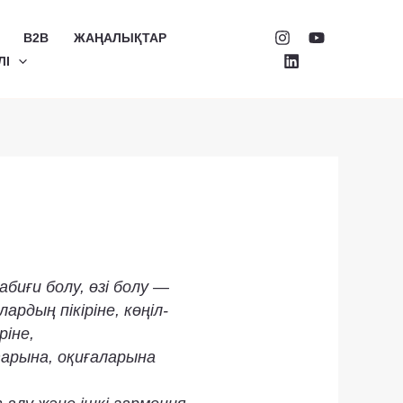
B2B
ЖАҢАЛЫҚТАР
ЛІ
Табиғи болу, өзі болу —
ардың пікіріне, көңіл-
ріне,
рына, оқиғаларына