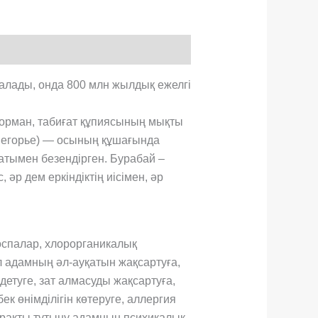
алады, онда 800 млн жылдық ежелгі
орман, табиғат құпиясының мықты
негорье) — осының құшағында
уатымен безендірген. Бурабай –
әр дем еркіндіктің иісімен, әр
оспалар, хлорорганикалық
л адамның әл-ауқатын жақсартуға,
детуге, зат алмасуды жақсартуға,
ек өнімділігін көтеруге, аллергия
тұрақты тұтыну адамның психикалық