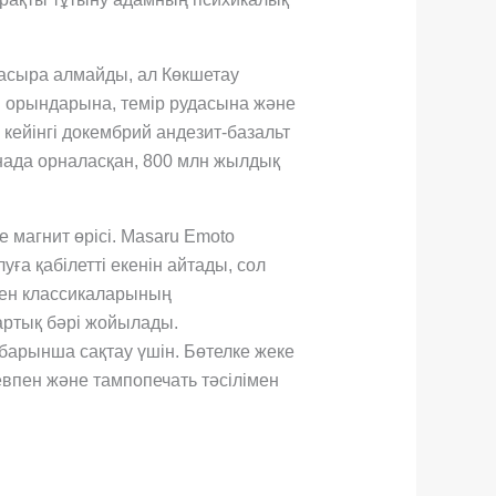
жасыра алмайды, ал Көкшетау
н орындарына, темір рудасына және
 кейінгі докембрий андезит-базальт
нада орналасқан, 800 млн жылдық
 магнит өрісі. Masaru Emoto
ға қабілетті екенін айтады, сол
опен классикаларының
артық бәрі жойылады.
арынша сақтау үшін. Бөтелке жеке
ревпен және тампопечать тәсілімен