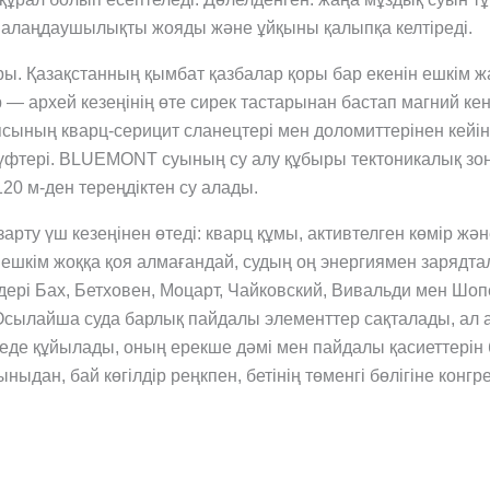
, алаңдаушылықты жояды және ұйқыны қалыпқа келтіреді.
ры. Қазақстанның қымбат қазбалар қоры бар екенін ешкім 
— архей кезеңінің өте сирек тастарынан бастап магний ке
ясының кварц-серицит сланецтері мен доломиттерінен кейін
үфтері. BLUEMONT суының су алу құбыры тектоникалық зо
20 м-ден тереңдіктен су алады.
у үш кезеңінен өтеді: кварц құмы, ак­тивтелген көмір және
ешкім жоққа қоя алмағандай, судың оң энергиямен зарядталу
ңдері Бах, Бетховен, Моцарт, Чайковский, Вивальди мен Ш
 Осылайша суда барлық пайдалы элементтер сақталады, ал 
е құйылады, оның ерекше дәмі мен пайдалы қасиеттерін б
ыдан, бай көгілдір реңкпен, бетінің төменгі бөлігіне конг