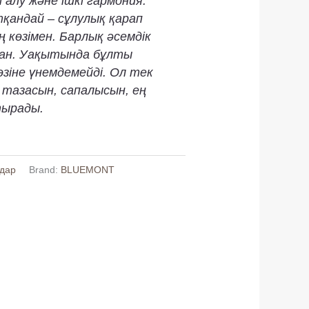
 алу және ішкі гармония.
тқандай – сұлулық қарап
 көзімен. Барлық әсемдік
ған. Уақытында бұлты
өзіне үнемдемейді. Ол тек
таза­сын, сапалы­сын, ең
тырады.
ндар
Brand:
BLUEMONT