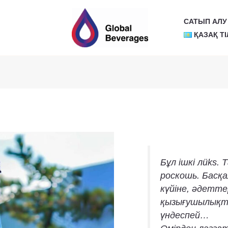
САТЫП АЛУ
ҚАЗАҚ ТІ
Бұл ішкі лüks. 
роскошь. Басқал
күйіне, әдетте
қызығушылықта
үндеспей…