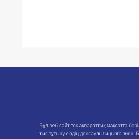
Бұл веб-сайт тек ақпараттық мақсатта бе
тыс тұтыну сіздің денсаулығыңызға зиян. 