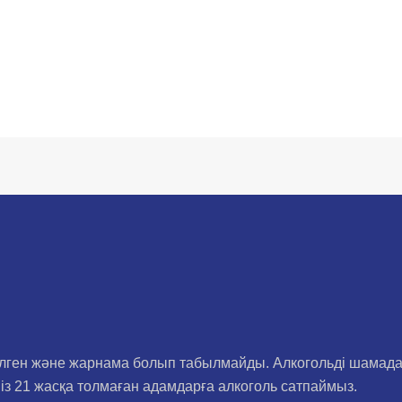
рілген және жарнама болып табылмайды. Алкогольді шамад
Біз 21 жасқа толмаған адамдарға алкоголь сатпаймыз.