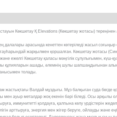
ауын Көкшетау Қ Elevations (Көкшетау жотасы) тереңінен 
ң далалары арасында кенеттен көтеріледі жасыл соғыңыр 
ң гауһарындай жарқылмен қоршалған. Көкшетау жотасы (Си
 және ежелгі Көкшетау қаласы мәңгілік сұлулығымен, күш-қ
ырлы құпияларын ашады, әлемнің шулы шапшаңдығынан алыс, 
данысымен толады.
ам жастықтағы Валдай мұздығы. Мұз балқыған суда бөгде қ
ы мен ауыр металдар жоқ екенін бәрі біледі. Осы арқылы о
ыруға, иммунитетті қолдауға, қалпына келу үрдістерін жедел
ігін арттыруға, энергия мен жігер беруге, ойлауды және еңб
ік құрал болып есептеледі. Дәлелденген: жаңа мұздық суын 