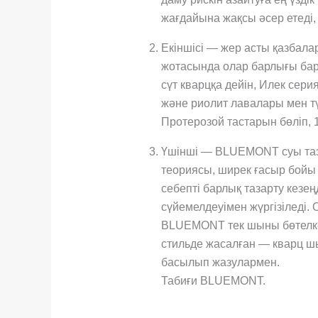
жағдайына жақсы әсер етеді
Екіншісі — жер асты қазбала
жотасында олар барлығы бар 
сүт кварцқа дейін, Илек сери
және риолит лавалары мен т
Протерозой тастарын бөліп, 1
Үшінші — BLUEMONT суы тазарт
теориясы, ширек ғасыр бойы 
себепті барлық тазарту кезе
сүйемелдеуімен жүргізіледі.
BLUEMONT тек шыны бөтелкед
стильде жасалған — кварц шын
басылып жазулармен.
Табиғи BLUEMONT.