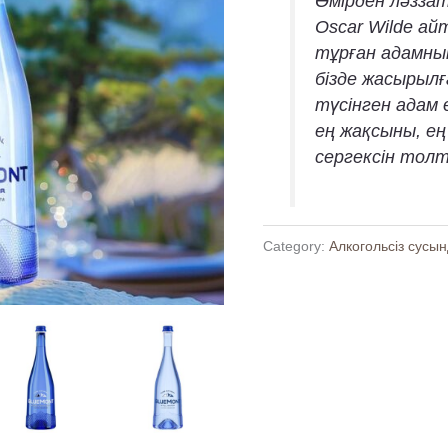
Өмірден ләззат
Oscar Wilde ай
тұрған адамның
бізде жасырыл
түсінген адам 
ең жақсыны, ең 
сергек­сін тол
Category:
Алкогольсіз сусы