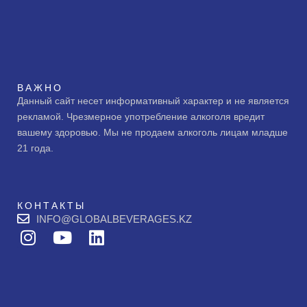
ВАЖНО
Данный сайт несет информативный характер и не является
рекламой. Чрезмерное употребление алкоголя вредит
вашему здоровью. Мы не продаем алкоголь лицам младше
21 года.
КОНТАКТЫ
INFO@GLOBALBEVERAGES.KZ
I
Y
L
n
o
i
s
u
n
t
t
k
a
u
e